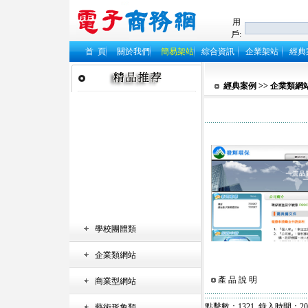
用
戶:
首 頁
關於我們
簡易架站
綜合資訊
企業架站
經典
經典案例
>>
企業類網
學校團體類
企業類網站
產 品 說 明
商業型網站
點擊數：1321 錄入時間：2009
藝術形象類